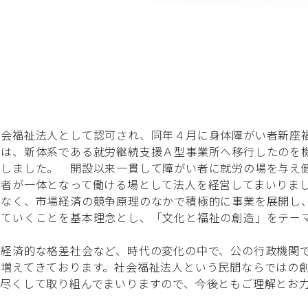
社会福祉法人として認可され、同年４月に身体障がい者新座
には、新体系である就労継続支援Ａ型事業所へ移行したのを
たしました。 開設以来一貫して障がい者に就労の場を与え
常者が一体となって働ける場として法人を経営してまいりま
はなく、市場経済の競争原理のなかで積極的に事業を展開し
していくことを基本理念とし、「文化と福祉の創造」をテー
、経済的な格差社会など、時代の変化の中で、公の行政機関
が増えてきております。社会福祉法人という民間ならではの
を尽くして取り組んでまいりますので、今後ともご理解とお