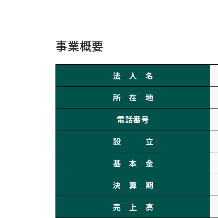
事業概要
法 人 名
所 在 地
電話番号
設 立
基 本 金
決 算 期
売 上 高