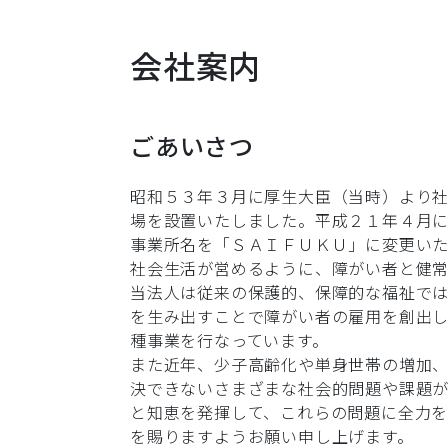
会社案内
ごあいさつ
昭和５３年３月に厚生大臣（当時）より
場を設置いたしました。平成２１年４月
事業所名を「ＳＡＩＦＵＫＵ」に変更い
社会生活が営めるように、障がい者と健
当法人は従来の保護的、保障的な福祉で
を生み出すことで障がい者の雇用を創出
種事業を行なっています。
また近年、少子高齢化や単身世帯の増加
決できないさまざまな社会的問題や課題
と知恵を発揮して、これらの問題に全力
を賜りますようお願い申し上げます。