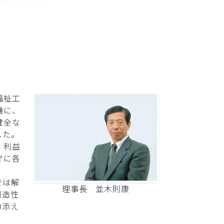
福祉工
機に、
健全な
した。
、利益
マに各
では解
理事長 並木則康
創造性
力添え